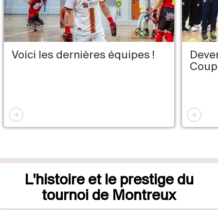
Voici les dernières équipes !
Deven
Coupe
L'histoire et le prestige du
tournoi de Montreux